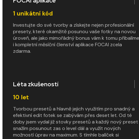
FOCAI aplikace
1
unikátní kód
Investujte do své tvorby a získejte nejen profesionální
presety, které okamžitě posunou vaše fotky na novou
úroveň, ale jako mimořádný bonus vám k tomu přibalím
i kompletní měsíční členství aplikace FOCAI zcela
zdarma.
Léta zkušeností
10
let
Tvorbou presetů a hlavně jejich využitím pro snadný a
efektivní edit fotek se zabývám přes deset let. Od té
doby jsem vydal již stovky presetů a každý nový preset
snažím posunout zas o level dál a využít nových
možností úprav na maximum. S tímhle balíček si