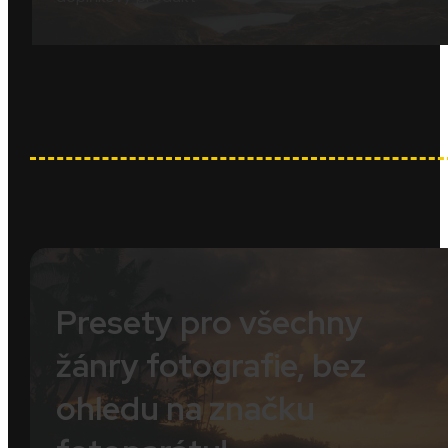
Presety pro všechny
žánry fotografie, bez
ohledu na značku