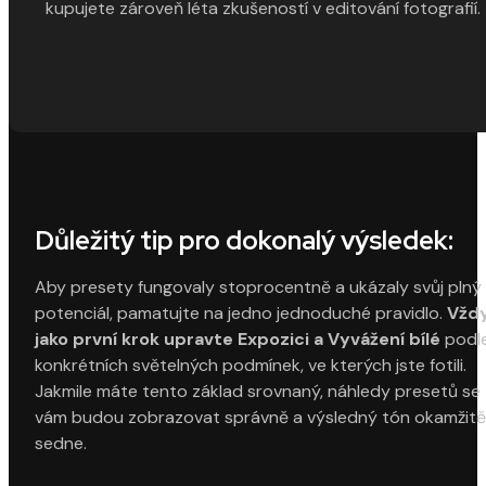
kupujete zároveň léta zkušeností v editování fotografií.
Důležitý tip pro dokonalý výsledek:
Aby presety fungovaly stoprocentně a ukázaly svůj plný
potenciál, pamatujte na jedno jednoduché pravidlo.
Vžd
jako první krok upravte Expozici a Vyvážení bílé
podl
konkrétních světelných podmínek, ve kterých jste fotili.
Jakmile máte tento základ srovnaný, náhledy presetů se
vám budou zobrazovat správně a výsledný tón okamžitě
sedne.