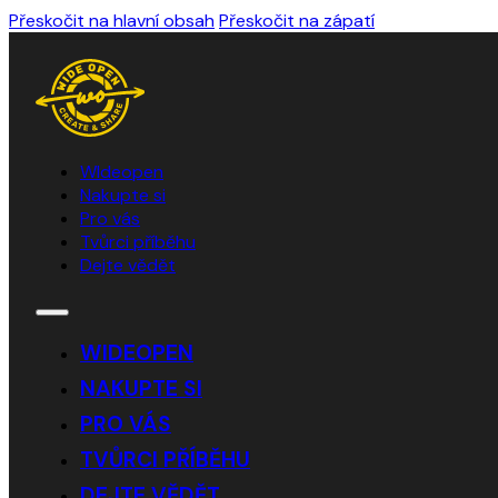
Přeskočit na hlavní obsah
Přeskočit na zápatí
WIdeopen
Nakupte si
Pro vás
Tvůrci příběhu
Dejte vědět
WIDEOPEN
NAKUPTE SI
PRO VÁS
TVŮRCI PŘÍBĚHU
DEJTE VĚDĚT