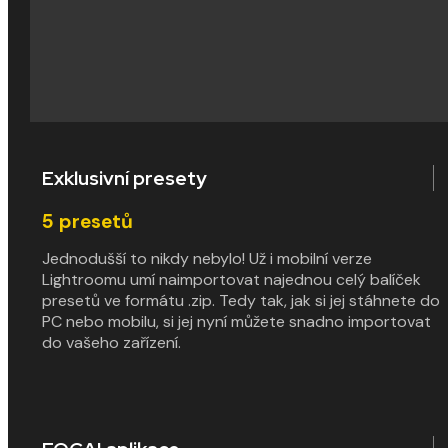
Pak mě ale napadlo to otočit. Chci, aby špičkové
úpravy a fotografické mentorství byly dostupné na
pár kliknutí pro každého.
Exklusivní presety
5
presetů
Jednodušší to nikdy nebylo! Už i mobilní verze
Lightroomu umí naimportovat najednou celý balíček
presetů ve formátu .zip. Tedy tak, jak si jej stáhnete do
PC nebo mobilu, si jej nyní můžete snadno importovat
do vašeho zařízení.