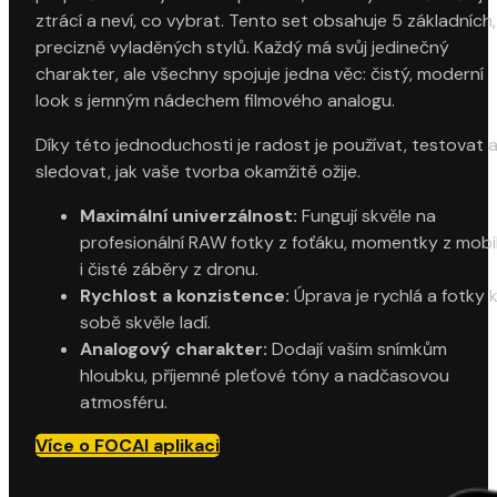
ztrácí a neví, co vybrat. Tento set obsahuje 5 základních,
precizně vyladěných stylů. Každý má svůj jedinečný
charakter, ale všechny spojuje jedna věc: čistý, moderní
look s jemným nádechem filmového analogu.
Díky této jednoduchosti je radost je používat, testovat 
sledovat, jak vaše tvorba okamžitě ožije.
Maximální univerzálnost:
Fungují skvěle na
profesionální RAW fotky z foťáku, momentky z mobi
i čisté záběry z dronu.
Rychlost a konzistence:
Úprava je rychlá a fotky 
sobě skvěle ladí.
Analogový charakter:
Dodají vašim snímkům
hloubku, příjemné pleťové tóny a nadčasovou
atmosféru.
Více o FOCAI aplikaci