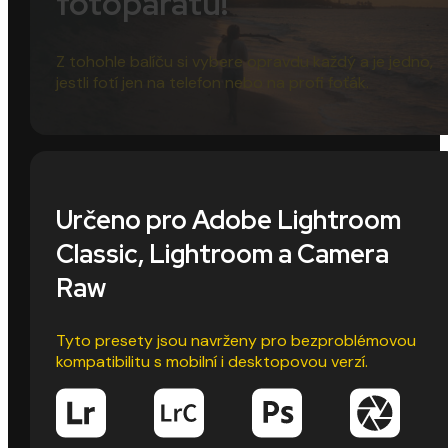
fotoparátu!
Z tohohle balíču si vybere opravdu každý a je jedno,
jestli fotí jen na telefon nebo na profi foťák.
Určeno pro Adobe Lightroom
Classic, Lightroom a Camera
Raw
Tyto presety jsou navrženy pro bezproblémovou
kompatibilitu s mobilní i desktopovou verzí.