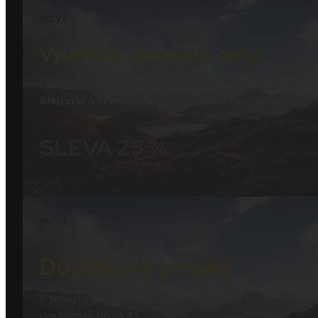
skryt
Využijte zvýhodněné ceny
Přidejte si do košíku
FOCAI Preset Pack + měsíční
členství
a tyto produkty budete mít za lepší cenu.
SLEVA 25 %
skryt
Doplňkový prodej
K tomuto produktu si můžete dokoupit tento
doplňkový produkt