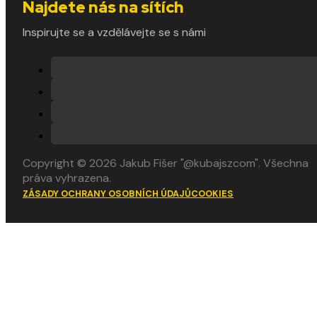
Najdete nás na sítích
Inspirujte se a vzdělávejte se s námi
Copyright © 2026 Jakub Fišer "@kubajszcom". Všechna
práva vyhrazena.
ZÁSADY OCHRANY OSOBNÍCH ÚDAJŮ
COOKIES