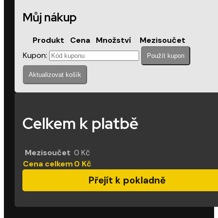
Můj nákup
Produkt
Cena
Množství
Mezisoučet
Kupon:
Použít kupon
Aktualizovat košík
Celkem k platbě
Mezisoučet
0
Kč
Cena celkem
0
Kč
Přejít k pokladně