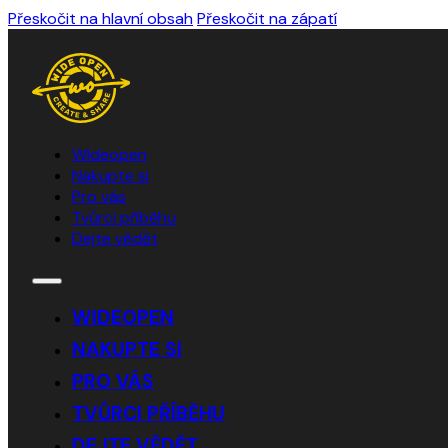
Přeskočit na hlavní obsah
Přeskočit na zápatí
WIdeopen
Nakupte si
Pro vás
Tvůrci příběhu
Dejte vědět
WIDEOPEN
NAKUPTE SI
PRO VÁS
TVŮRCI PŘÍBĚHU
DEJTE VĚDĚT