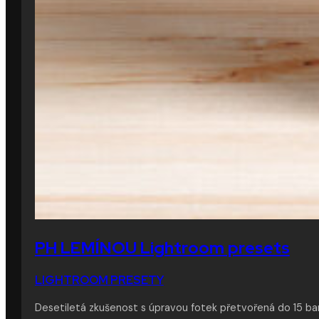
PH LEMÍNOU Lightroom presets
LIGHTROOM PRESETY
Desetiletá zkušenost s úpravou fotek přetvořená do 15 ba