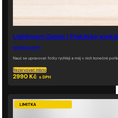
Lightroom Classic | Praktický work
WORKSHOPY
Nauč se upravovat fotky rychleji a měj v nich konečně pořá
Tento
Rezervovat místo
produkt
2990
Kč
s DPH
má
více
variant.
Možnosti
lze
LIMITKA
vybrat
na
stránce