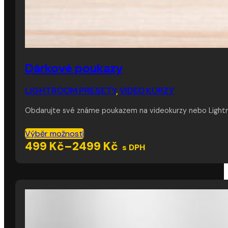
Dárkové poukazy
LIGHTROOM PRESETY
,
VIDEO KURZY
Obdarujte své známe poukazem na videokurzy nebo Lightroo
Tento
Výběr možností
produkt
Rozpětí
499
Kč
–
2499
Kč
s DPH
má
cen:
více
499 Kč
variant.
až
Možnosti
lze
2499 Kč
vybrat
na
stránce