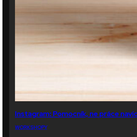
Instagram: Pomocník, ne práce naví
WORKSHOPY