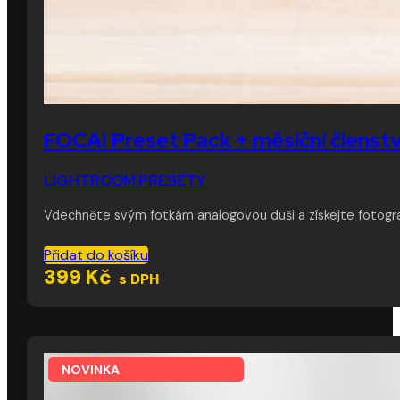
FOCAI Preset Pack + měsíční členstv
LIGHTROOM PRESETY
Vdechněte svým fotkám analogovou duši a získejte fotogra
Přidat do košíku
399
Kč
s DPH
NOVINKA