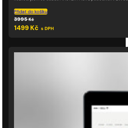
Přidat do košíku
Původní
Aktuální
3995
Kč
cena
cena
1499
Kč
s DPH
byla:
je:
3995 Kč.
1499 Kč.