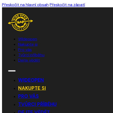
Přeskočit na hlavní obsah
Přeskočit na zápatí
WIdeopen
Nakupte si
Pro vás
Tvůrci příběhu
Dejte vědět
WIDEOPEN
NAKUPTE SI
PRO VÁS
TVŮRCI PŘÍBĚHU
DEJTE VĚDĚT