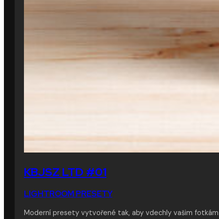
KBJSZ LTD #01
LIGHTROOM PRESETY
Moderní presety vytvořené tak, aby vdechly vašim fotkám 