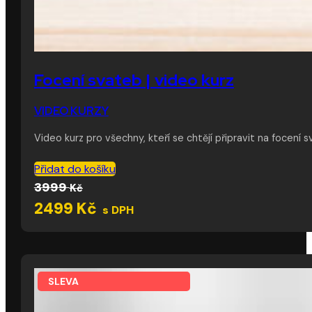
Focení svateb | video kurz
VIDEO KURZY
Video kurz pro všechny, kteří se chtějí připravit na focení 
Přidat do košíku
Původní
Aktuální
3999
Kč
cena
cena
2499
Kč
s DPH
byla:
je:
3999 Kč.
2499 Kč.
SLEVA