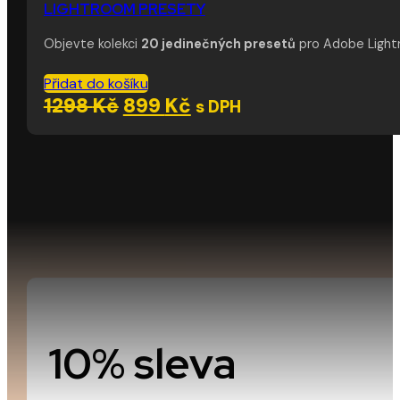
LIGHTROOM PRESETY
Objevte kolekci
20 jedinečných presetů
pro Adobe Lightro
Přidat do košíku
Původní
Aktuální
1298
Kč
899
Kč
s DPH
cena
cena
byla:
je:
1298 Kč.
899 Kč.
10% sleva