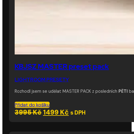
KBJSZ MASTER preset pack
LIGHTROOM PRESETY
Rozhodl jsem se udělat MASTER PACK z posledních
PĚTI
bal
Přidat do košíku
Původní
Aktuální
3995
Kč
1499
Kč
s DPH
cena
cena
byla:
je: