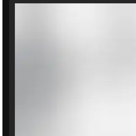
3995 Kč.
1499 Kč.