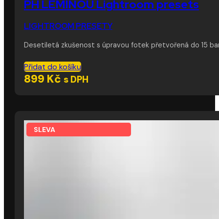
PH LEMÍNOU Lightroom presets
LIGHTROOM PRESETY
Desetiletá zkušenost s úpravou fotek přetvořená do 15 ba
Přidat do košíku
899
Kč
s DPH
SLEVA