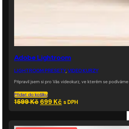
Adobe Lightroom
LIGHTROOM PRESETY
,
VIDEO KURZY
Připravil jsem si pro Vás videokurz, ve kterém se podívá
Přidat do košíku
Původní
Aktuální
1599
Kč
699
Kč
s DPH
cena
cena
byla:
je:
1599 Kč.
699 Kč.