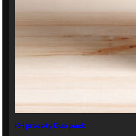
KH presety Duo pack