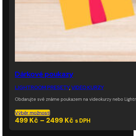
Dárkové poukazy
LIGHTROOM PRESETY
,
VIDEO KURZY
Obdarujte své známe poukazem na videokurzy nebo Lightroo
Tento
Výběr možností
produkt
Rozpětí
499
Kč
–
2499
Kč
s DPH
má
cen:
více
499 Kč
variant.