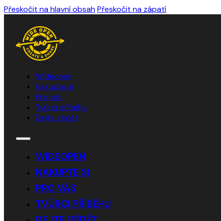
Přeskočit na hlavní obsah
Přeskočit na zápatí
WIdeopen
Nakupte si
Pro vás
Tvůrci příběhu
Dejte vědět
WIDEOPEN
NAKUPTE SI
PRO VÁS
TVŮRCI PŘÍBĚHU
DEJTE VĚDĚT