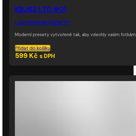
KBJSZ LTD #01
LIGHTROOM PRESETY
Moderní presety vytvořené tak, aby vdechly vašim fotkám 
Přidat do košíku
599
Kč
s DPH