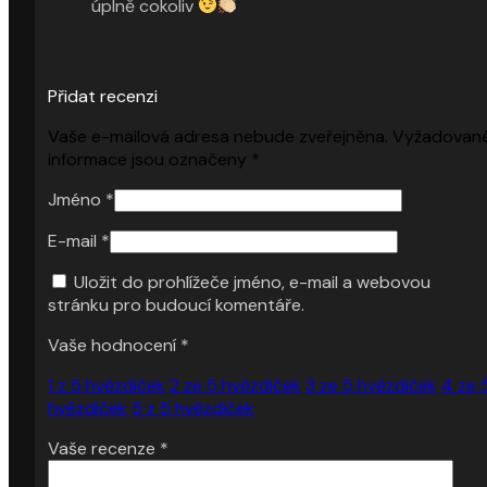
úplně cokoliv
Přidat recenzi
Vaše e-mailová adresa nebude zveřejněna.
Vyžadovan
informace jsou označeny
*
Jméno
*
E-mail
*
Uložit do prohlížeče jméno, e-mail a webovou
stránku pro budoucí komentáře.
Vaše hodnocení
*
1 z 5 hvězdiček
2 ze 5 hvězdiček
3 ze 5 hvězdiček
4 ze 
hvězdiček
5 z 5 hvězdiček
Vaše recenze
*