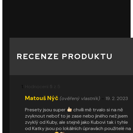
RECENZE PRODUKTU
Hodnocení
5
z 5
Matouš Nýč
(ověřený vlastník)
–
19. 2. 2023
Presety jsou super
chvíli mě trvalo si na ně
zvyknout neboť to je zase nebo jiného než jsem
zvyklý od Kuby, ale stejně jako Kubovi tak i tyhle
od Katky jsou po lokálních úpravách použitelé na