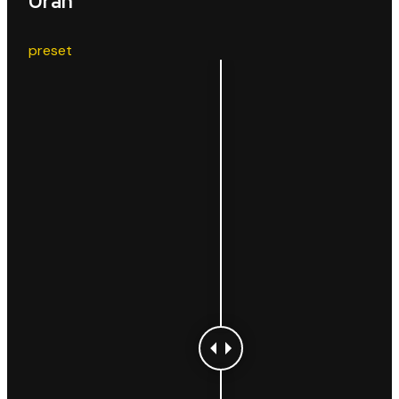
Uran
preset