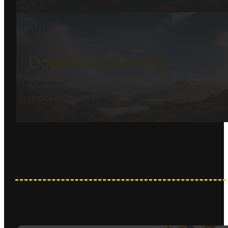
skryt
Doplňkový prodej
K tomuto produktu si můžete dokoupit tento
doplňkový produkt