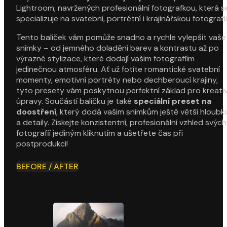
Lightroom, navržených profesionální fotografkou, která s
specializuje na svatební, portrétní i krajinářskou fotografii
Tento balíček vám pomůže snadno a rychle vylepšit vaše
snímky – od jemného doladění barev a kontrastu až po
výrazné stylizace, které dodají vašim fotografiím
jedinečnou atmosféru. Ať už fotíte romantické svatební
momenty, emotivní portréty nebo dechberoucí krajiny,
tyto presety vám poskytnou perfektní základ pro kreativ
úpravy. Součástí balíčku je také
speciální preset na
doostření
, který dodá vašim snímkům ještě větší hloubk
a detaily. Získejte konzistentní, profesionální vzhled svých
fotografií jediným kliknutím a ušetřete čas při
postprodukci!
BEFORE / AFTER