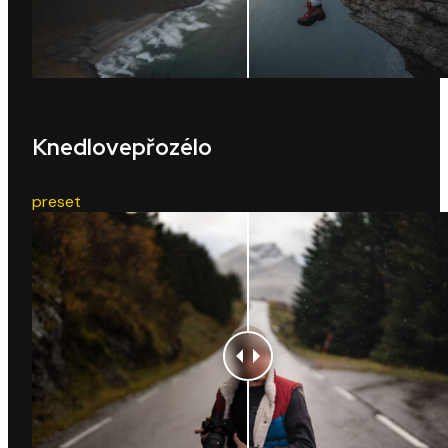
Knedlovepřozélo
preset