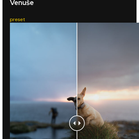
Venuše
preset