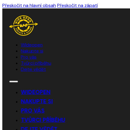
Přeskočit na hlavní obsah
Přeskočit na zápatí
WIdeopen
Nakupte si
Pro vás
Tvůrci příběhu
Dejte vědět
WIDEOPEN
NAKUPTE SI
PRO VÁS
TVŮRCI PŘÍBĚHU
DEJTE VĚDĚT