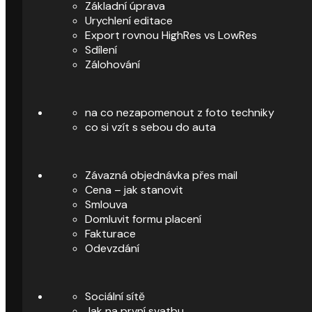
Základní úprava
Urychlení editace
Export rovnou HighRes vs LowRes
Sdílení
Zálohování
na co nezapomenout z foto techniky
co si vzít s sebou do auta
Závazná objednávka přes mail
Cena – jak stanovit
Smlouva
Domluvit formu placení
Fakturace
Odevzdání
Sociální sítě
Jak na první svatbu