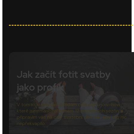
Jak začít fotit svatby
jako profík
V tomto kurzu vám předám celé své know-how,
které jsem nasbíral během 12 svatebních sezón a
připravím vás na celý svatební den tak, aby vás nic
nepřekvapilo.