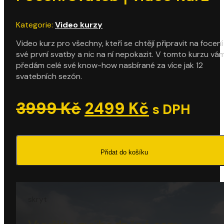
Kategorie:
Video kurzy
Video kurz pro všechny, kteří se chtějí připravit na focení
své první svatby a nic na ní nepokazit. V tomto kurzu vá
předám celé své know-how nasbírané za více jak 12
svatebních sezón.
Původní
Aktuální
3999
Kč
2499
Kč
s DPH
cena
cena
byla:
je:
Přidat do košíku
3999 Kč.
2499 Kč.
skryt