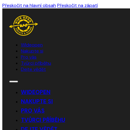
Přeskočit na hlavní obsah
Přeskočit na zápatí
WIdeopen
Nakupte si
Pro vás
Tvůrci příběhu
Dejte vědět
WIDEOPEN
NAKUPTE SI
PRO VÁS
TVŮRCI PŘÍBĚHU
DEJTE VĚDĚT