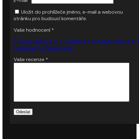
E-mail
*
Uložit do prohlížeče jméno, e-mail a webovou
stránku pro budoucí komentáře.
Vaše hodnocení
*
1 z 5 hvězdiček
2 ze 5 hvězdiček
3 ze 5 hvězdiček
4 ze 
hvězdiček
5 z 5 hvězdiček
Vaše recenze
*