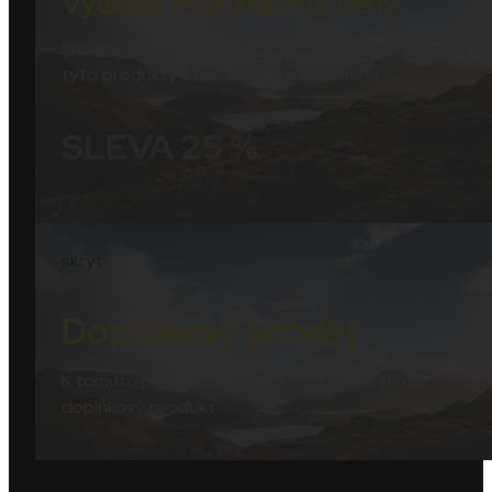
Využijte zvýhodněné ceny
Přidejte si do košíku
Focení svateb | video kurz
a
tyto produkty budete mít za lepší cenu.
SLEVA 25 %
skryt
Doplňkový prodej
K tomuto produktu si můžete dokoupit tento
doplňkový produkt