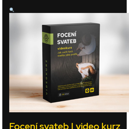
Focení svateb | video kurz