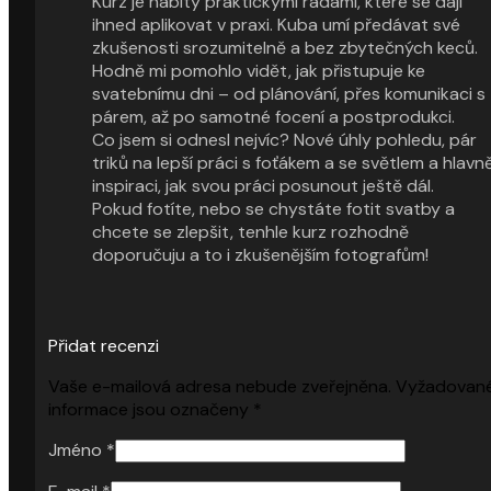
Kurz je nabitý praktickými radami, které se dají
ihned aplikovat v praxi. Kuba umí předávat své
zkušenosti srozumitelně a bez zbytečných keců.
Hodně mi pomohlo vidět, jak přistupuje ke
svatebnímu dni – od plánování, přes komunikaci s
párem, až po samotné focení a postprodukci.
Co jsem si odnesl nejvíc? Nové úhly pohledu, pár
triků na lepší práci s foťákem a se světlem a hlavn
inspiraci, jak svou práci posunout ještě dál.
Pokud fotíte, nebo se chystáte fotit svatby a
chcete se zlepšit, tenhle kurz rozhodně
doporučuju a to i zkušenějším fotografům!
Přidat recenzi
Vaše e-mailová adresa nebude zveřejněna.
Vyžadovan
informace jsou označeny
*
Jméno
*