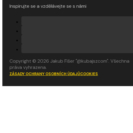
Inspirujte se a vzdělávejte se s námi
Copyright © 2026 Jakub Fišer "@kubajszcom". Všechna
práva vyhrazena.
ZÁSADY OCHRANY OSOBNÍCH ÚDAJŮ
COOKIES