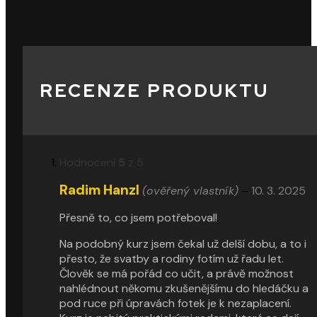
RECENZE PRODUKTU
Hodnocení
5
z 5
Radim Hanzl
(ověřený vlastník)
–
10. 3. 2025
Přesně to, co jsem potřeboval!
Na podobný kurz jsem čekal už delší dobu, a to i
přesto, že svatby a rodiny fotím už řadu let.
Člověk se má pořád co učit, a právě možnost
nahlédnout někomu zkušenějšímu do hledáčku a
pod ruce při úpravách fotek je k nezaplacení.