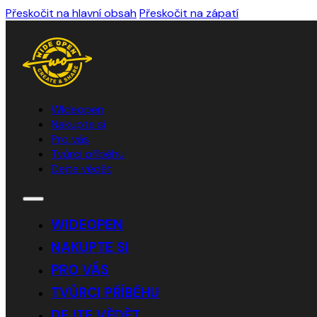
Přeskočit na hlavní obsah
Přeskočit na zápatí
WIdeopen
Nakupte si
Pro vás
Tvůrci příběhu
Dejte vědět
WIDEOPEN
NAKUPTE SI
PRO VÁS
TVŮRCI PŘÍBĚHU
DEJTE VĚDĚT