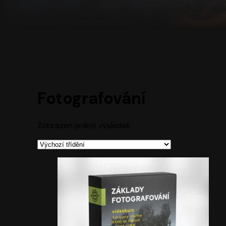
Fotografování
Zobrazen jediný výsledek