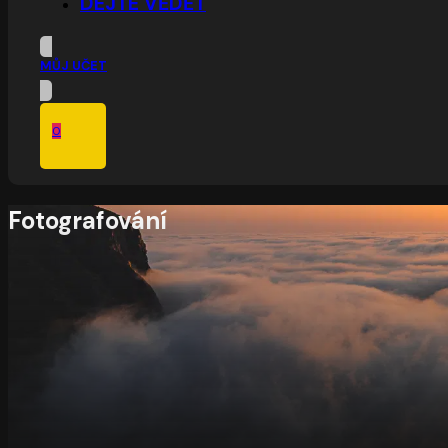
DEJTE VĚDĚT
MŮJ UČET
0
Fotografování
V košíku nic není.