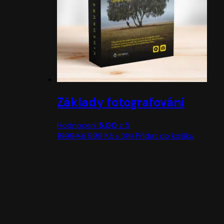
Základy fotografování
Hodnocení
5.00
z 5
Původní
Aktuální
1999
Kč
999
Kč
Přidat do košíku
s DPH
cena
cena
byla:
je:
1999 Kč.
999 Kč.