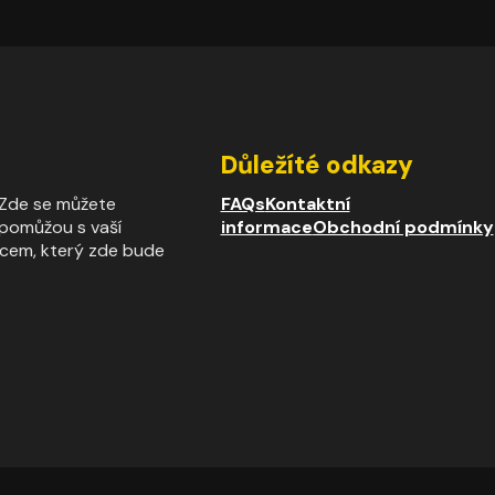
Důležíté odkazy
. Zde se můžete
FAQs
Kontaktní
m pomůžou s vaší
informace
Obchodní podmínky
rcem, který zde bude