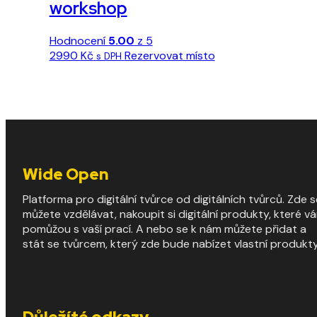
workshop
Hodnocení
5.00
z 5
Tento
2990
Kč
Rezervovat místo
s DPH
produkt
má
více
variant.
Možnosti
lze
vybrat
Wide Open
na
stránce
Platforma pro digitální tvůrce od digitálních tvůrců. Zde s
produktu
můžete vzdělávat, nakoupit si digitální produkty, které v
pomůžou s vaší prací. A nebo se k nám můžete přidat a
stát se tvůrcem, který zde bude nabízet vlastní produkty
Důležíté odkazy