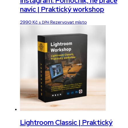
Instagram: Pomocník, ne práce
navíc | Praktický workshop
Tento
2990
Kč
Rezervovat místo
s DPH
produkt
má
více
variant.
Možnosti
lze
vybrat
na
stránce
produktu
Lightroom Classic | Praktický