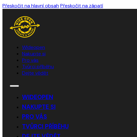
Přeskočit na hlavní obsah
Přeskočit na zápatí
WIdeopen
Nakupte si
Pro vás
Tvůrci příběhu
Dejte vědět
WIDEOPEN
NAKUPTE SI
PRO VÁS
TVŮRCI PŘÍBĚHU
DEJTE VĚDĚT