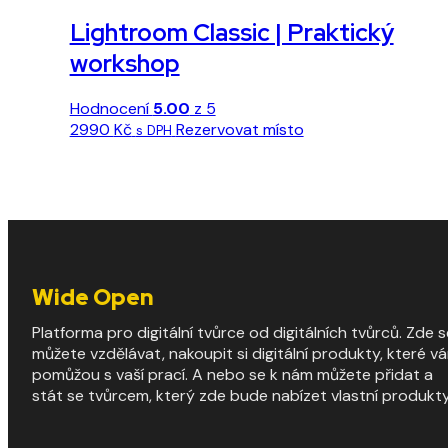
Lightroom Classic | Praktický
workshop
Hodnocení
5.00
z 5
Tento
2990
Kč
Rezervovat místo
s DPH
produkt
má
více
variant.
Možnosti
lze
vybrat
Wide Open
na
stránce
Platforma pro digitální tvůrce od digitálních tvůrců. Zde s
produktu
můžete vzdělávat, nakoupit si digitální produkty, které v
pomůžou s vaší prací. A nebo se k nám můžete přidat a
stát se tvůrcem, který zde bude nabízet vlastní produkty