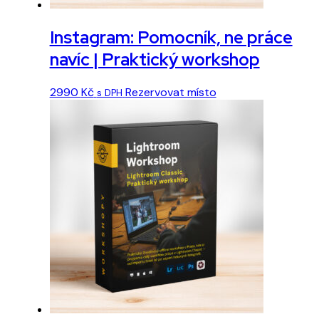
Instagram: Pomocník, ne práce
navíc | Praktický workshop
Tento
2990
Kč
Rezervovat místo
s DPH
produkt
má
více
variant.
Možnosti
lze
vybrat
na
stránce
produktu