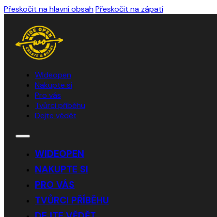
Přeskočit na hlavní obsah
Přeskočit na zápatí
WIdeopen
Nakupte si
Pro vás
Tvůrci příběhu
Dejte vědět
WIDEOPEN
NAKUPTE SI
PRO VÁS
TVŮRCI PŘÍBĚHU
DEJTE VĚDĚT