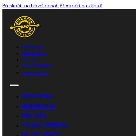
Přeskočit na hlavní obsah
Přeskočit na zápatí
WIdeopen
Nakupte si
Pro vás
Tvůrci příběhu
Dejte vědět
WIDEOPEN
NAKUPTE SI
PRO VÁS
TVŮRCI PŘÍBĚHU
DEJTE VĚDĚT