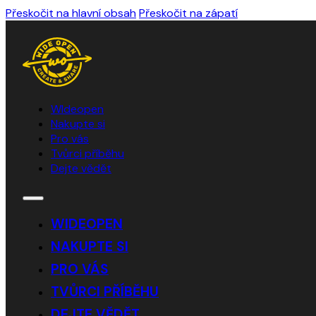
Přeskočit na hlavní obsah
Přeskočit na zápatí
WIdeopen
Nakupte si
Pro vás
Tvůrci příběhu
Dejte vědět
WIDEOPEN
NAKUPTE SI
PRO VÁS
TVŮRCI PŘÍBĚHU
DEJTE VĚDĚT