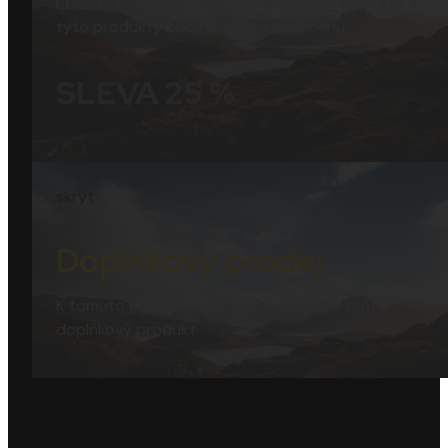
Přidejte si do košíku
KBJSZ FLM REVO presety
a
tyto produkty budete mít za lepší cenu.
SLEVA 25 %
skryt
Doplňkový prodej
K tomuto produktu si můžete dokoupit tento
doplňkový produkt