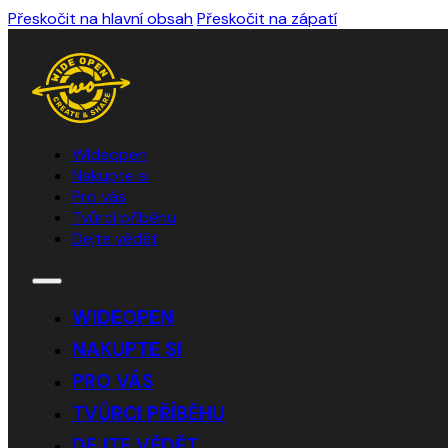
Přeskočit na hlavní obsah
Přeskočit na zápatí
WIdeopen
Nakupte si
Pro vás
Tvůrci příběhu
Dejte vědět
WIDEOPEN
NAKUPTE SI
PRO VÁS
TVŮRCI PŘÍBĚHU
DEJTE VĚDĚT