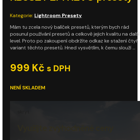
Kategorie:
Lightroom Presety
Mám tu zcela nový balíček presetů, kterým bych rád
posunul používání presetů a celkově jejich kvalitu na další
level. Proto po zakoupení obdržíte odkaz ke stažení čtyř
variant těchto presetů. Hned vysvětlím, k čemu slouží …
999
Kč
s DPH
NENÍ SKLADEM
skryt
Využijte zvýhodněné ceny