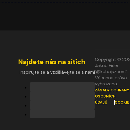
Copyright © 20
Najdete nás na sítích
Jakub Fišer
"@kubajszcom".
Inspirujte se a vzdělávejte se s námi
Všechna práva
vyhrazena.
ZÁSADY OCHRANY
OSOBNÍCH
ÚDAJŮ
COOKIE