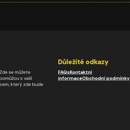
Důležíté odkazy
. Zde se můžete
FAQs
Kontaktní
m pomůžou s vaší
informace
Obchodní podmínky
rcem, který zde bude