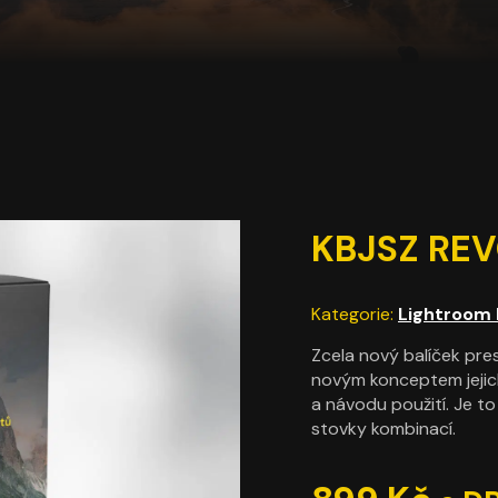
KBJSZ REV
Kategorie:
Lightroom 
Zcela nový balíček pr
novým konceptem jejic
a návodu použití. Je t
stovky kombinací.