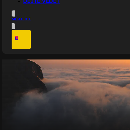
DEJTE VĚDĚT
MŮJ UČET
0
V košíku nic není.