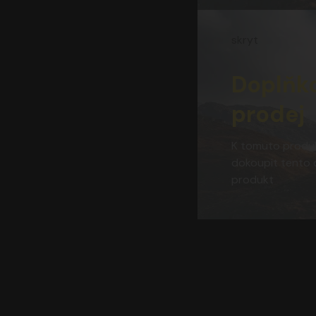
skryt
Doplňk
prodej
K tomuto produk
dokoupit tento 
produkt