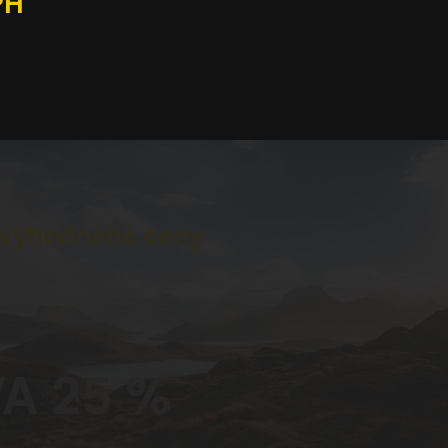
PH
 zvýhodněné ceny
šíku
KBJSZ REVO presets
a
udete mít za lepší cenu.
A 25 %