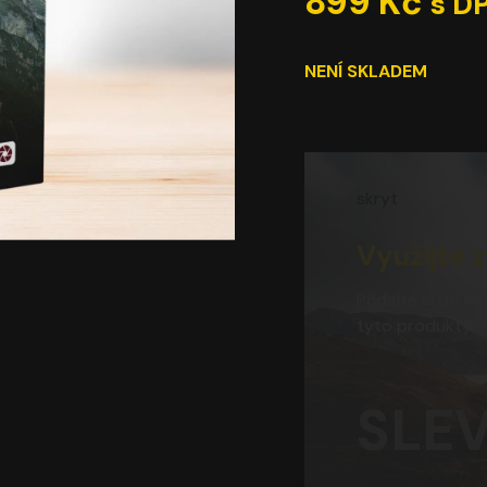
899
Kč
s D
NENÍ SKLADEM
skryt
Využijte
Přidejte si do ko
tyto produkty b
SLEV