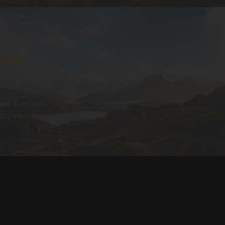
ový
tu si můžete
doplňkový