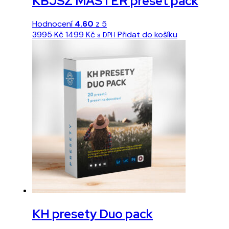
KBJSZ MASTER preset pack
Hodnocení
4.60
z 5
Původní
Aktuální
3995
Kč
1499
Kč
Přidat do košíku
s DPH
cena
cena
byla:
je:
3995 Kč.
1499 Kč.
KH presety Duo pack