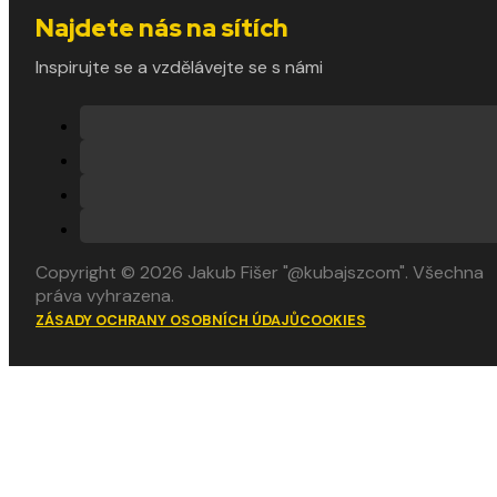
Najdete nás na sítích
Inspirujte se a vzdělávejte se s námi
Copyright © 2026 Jakub Fišer "@kubajszcom". Všechna
práva vyhrazena.
ZÁSADY OCHRANY OSOBNÍCH ÚDAJŮ
COOKIES