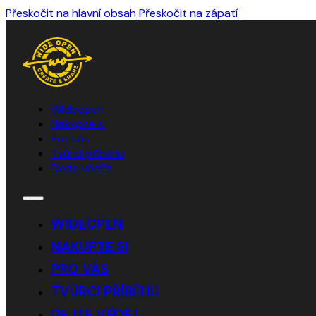
Přeskočit na hlavní obsah
Přeskočit na zápatí
WIdeopen
Nakupte si
Pro vás
Tvůrci příběhu
Dejte vědět
WIDEOPEN
NAKUPTE SI
PRO VÁS
TVŮRCI PŘÍBĚHU
DEJTE VĚDĚT