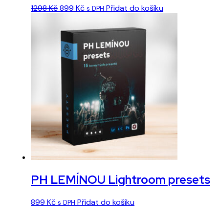
Původní
Aktuální
1298
Kč
899
Kč
Přidat do košíku
s DPH
cena
cena
byla:
je:
1298 Kč.
899 Kč.
PH LEMÍNOU Lightroom presets
899
Kč
Přidat do košíku
s DPH