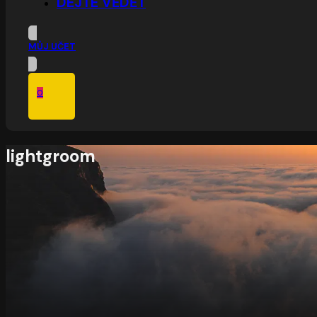
DEJTE VĚDĚT
MŮJ UČET
0
lightgroom
V košíku nic není.