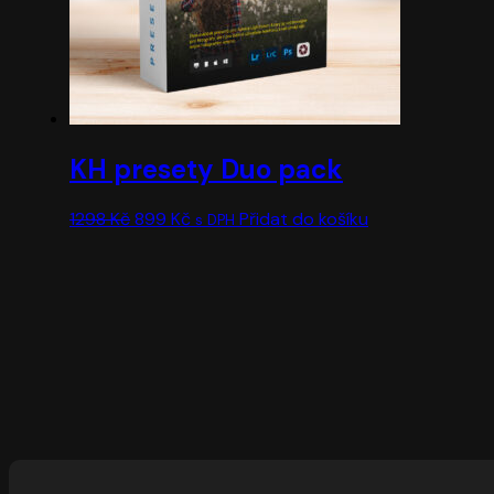
KH presety Duo pack
Původní
Aktuální
1298
Kč
899
Kč
Přidat do košíku
s DPH
cena
cena
byla:
je:
1298 Kč.
899 Kč.