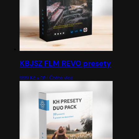
KBJSZ FLM REVO presety
999
Kč
Čtěte více
s DPH