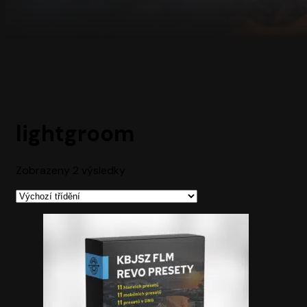
lightgroom
Zobrazeny 2 výsledky